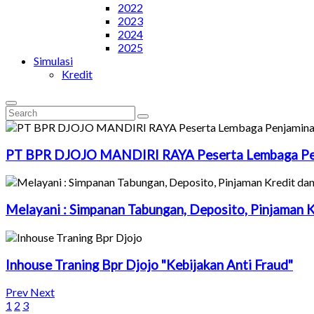
2022
2023
2024
2025
Simulasi
Kredit
PT
BPR
DJOJO
MANDIRI
RAYA
Peserta
Lembaga
P
Melayani
:
Simpanan
Tabungan,
Deposito,
Pinjaman
K
Inhouse
Traning
Bpr
Djojo
"Kebijakan
Anti
Fraud"
Prev
Next
1
2
3