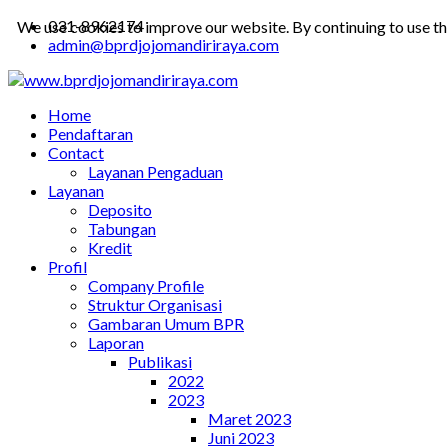
031-8962174
We use cookies to improve our website. By continuing to use th
admin@bprdjojomandiriraya.com
Home
Pendaftaran
Contact
Layanan Pengaduan
Layanan
Deposito
Tabungan
Kredit
Profil
Company Profile
Struktur Organisasi
Gambaran Umum BPR
Laporan
Publikasi
2022
2023
Maret 2023
Juni 2023